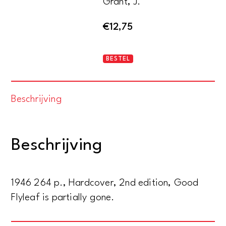
Grant, J.
€
12,75
Scarlet
BESTEL
feather
aantal
Beschrijving
Beschrijving
1946 264 p., Hardcover, 2nd edition, Good
Flyleaf is partially gone.