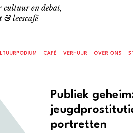
 cultuur en debat,
 & leescafé
LTUURPODIUM
CAFÉ
VERHUUR
OVER ONS
S
Publiek geheim
jeugdprostitut
portretten