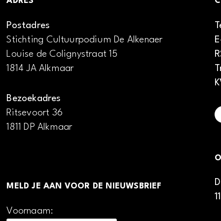
ADRES
C
Postadres
T
Stichting Cultuurpodium De Alkenaer
E
Louise de Colignystraat 15
R
1814 JA Alkmaar
T
K
Bezoekadres
Ritsevoort 36
1811 DP Alkmaar
O
D
MELD JE AAN VOOR DE NIEUWSBRIEF
1
Voornaam: