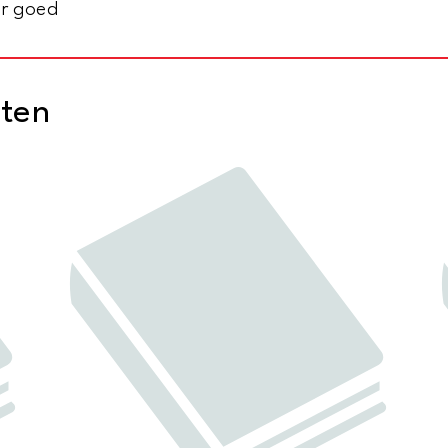
er goed
cten