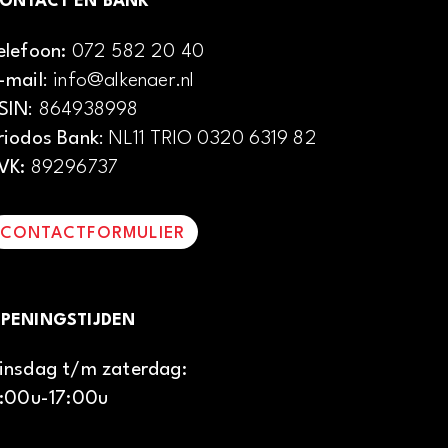
ONTACT EN BANK
elefoon:
072 582 20 40
-mail
: info@alkenaer.nl
SIN
: 864938998
riodos Bank
: NL11 TRIO 0320 6319 82
VK:
89296737
CONTACTFORMULIER
PENINGSTIJDEN
insdag t/m zaterdag:
1:00u-17:00u