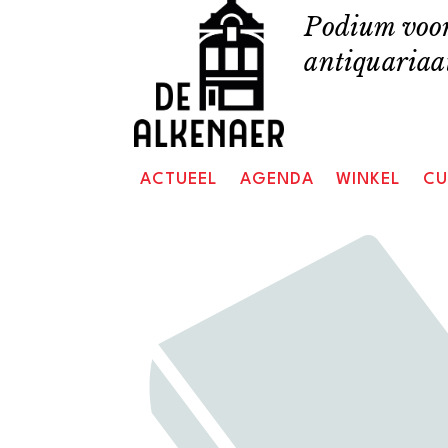
Skip
Podium voor
to
antiquariaat
content
ACTUEEL
AGENDA
WINKEL
CU