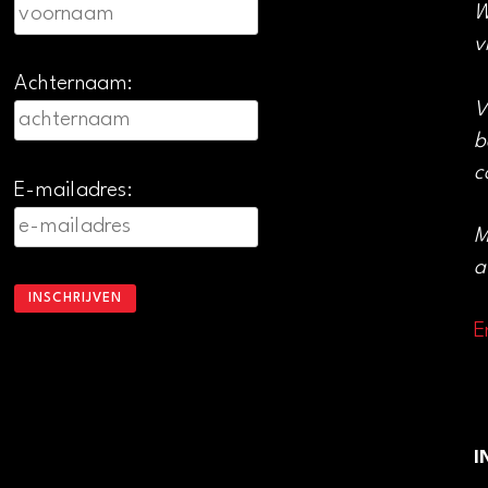
W
v
Achternaam:
V
b
c
E-mailadres:
M
a
E
I