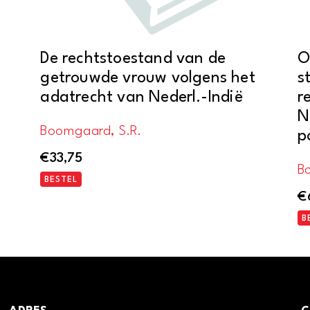
De rechtstoestand van de
O
getrouwde vrouw volgens het
s
adatrecht van Nederl.-Indië
r
N
Boomgaard, S.R.
p
€
33,75
Bo
BESTEL
€
B