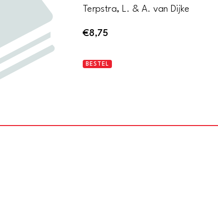
Terpstra, L. & A. van Dijke
€
8,75
Publiek
BESTEL
geheim:
jeugdprostitutie.
Negen
portretten
aantal