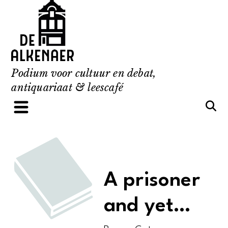
Skip
to
content
Podium voor cultuur en debat,
antiquariaat & leescafé
A prisoner
and yet…