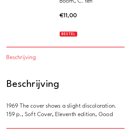
Boom, C. ten
€
11,00
A
BESTEL
prisoner
and
Beschrijving
yet...
aantal
Beschrijving
1969 The cover shows a slight discoloration.
159 p., Soft Cover, Eleventh edition, Good