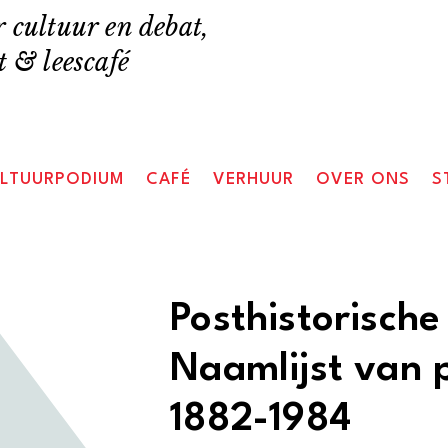
 cultuur en debat,
 & leescafé
LTUURPODIUM
CAFÉ
VERHUUR
OVER ONS
S
Posthistorische
Naamlijst van p
1882-1984