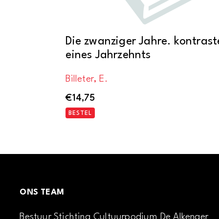
Die zwanziger Jahre. kontrast
eines Jahrzehnts
Billeter, E.
€
14,75
BESTEL
ONS TEAM
Bestuur Stichting Cultuurpodium De Alkenaer