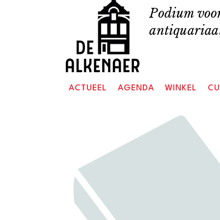
Skip
Podium voor
to
antiquariaat
content
ACTUEEL
AGENDA
WINKEL
CU