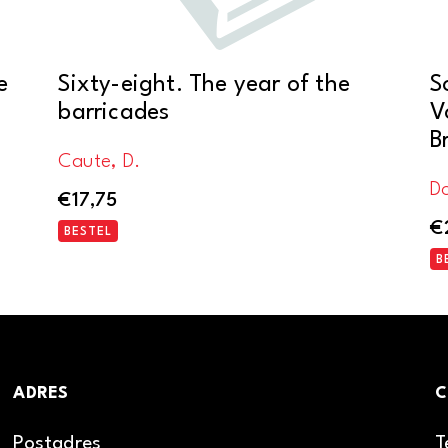
e
Sixty-eight. The year of the
S
barricades
V
B
Caute, D.
Do
€
17,75
€
BESTEL
B
ADRES
C
Postadres
T