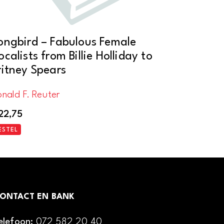
ongbird – Fabulous Female
ocalists from Billie Holliday to
ritney Spears
nald F. Reuter
22,75
ESTEL
ONTACT EN BANK
elefoon:
072 582 20 40