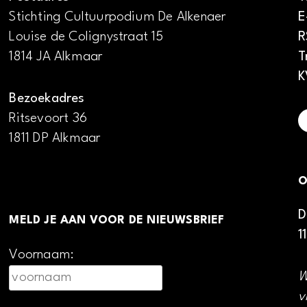
Stichting Cultuurpodium De Alkenaer
E
Louise de Colignystraat 15
R
1814 JA Alkmaar
T
K
Bezoekadres
Ritsevoort 36
1811 DP Alkmaar
O
D
MELD JE AAN VOOR DE NIEUWSBRIEF
1
Voornaam:
W
v