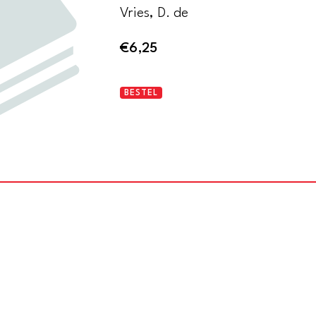
Vries, D. de
€
6,25
Posthistorische
BESTEL
studies
X.
Naamlijst
van
postale
etiketten
1882-
1984
aantal