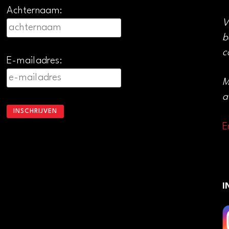
Achternaam:
V
b
c
E-mailadres:
M
a
E
I