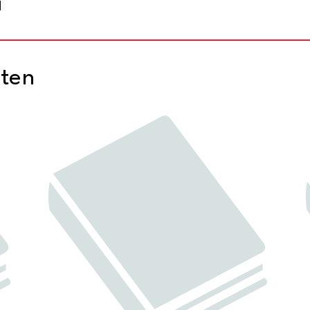
d
cten