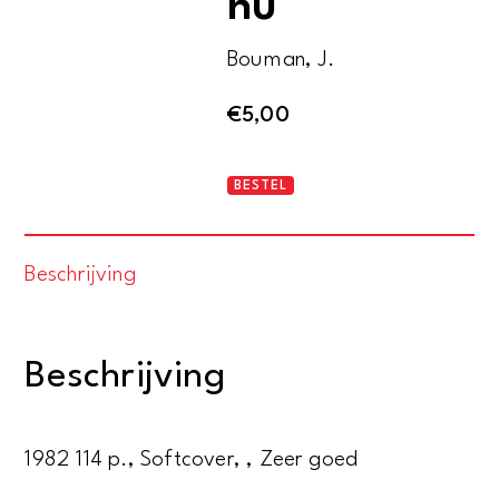
nu
Bouman, J.
€
5,00
Dordrecht
BESTEL
vroeger
en
Beschrijving
nu
aantal
Beschrijving
1982 114 p., Softcover, , Zeer goed