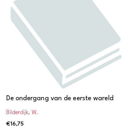
en
de
openbare
registers
aantal
De ondergang van de eerste wareld
Bilderdijk, W.
€
16,75