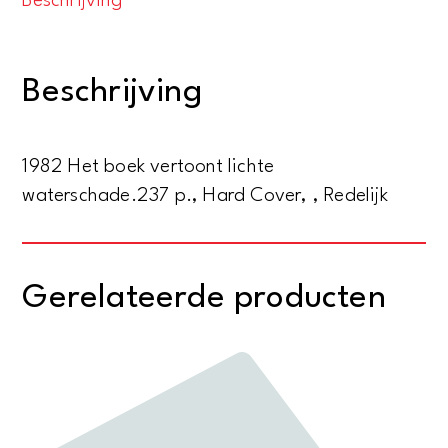
Beschrijving
Een
bundel
opstellen
Beschrijving
ter
gelegenheid
van
1982 Het boek vertoont lichte
het
waterschade.237 p., Hard Cover, , Redelijk
150-
jarig
bestaan
Gerelateerde producten
van
de
dienst
van
het
kadaster