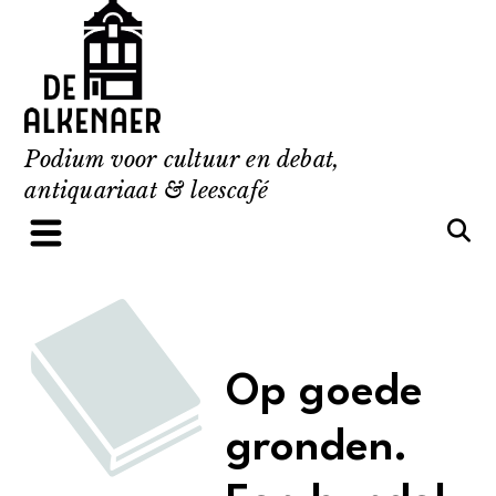
Skip
to
content
Podium voor cultuur en debat,
antiquariaat & leescafé
Op goede
gronden.