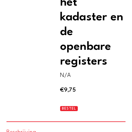
het
kadaster en
de
openbare
registers
N/A
€
9,75
Op
BESTEL
goede
gronden.