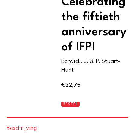
Celebrating
the fiftieth
anniversary
of IFPI
Borwick, J. & P. Stuart-
Hunt
€
22,75
The
BESTEL
first
fifty
Beschrijving
years.