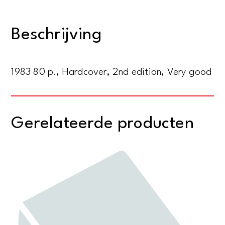
Celebrating
the
Beschrijving
fiftieth
anniversary
of
1983 80 p., Hardcover, 2nd edition, Very good
IFPI
aantal
Gerelateerde producten