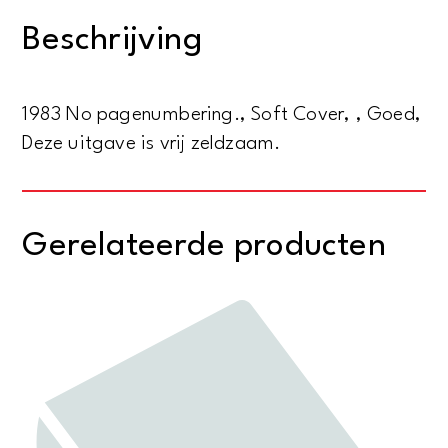
19th
Beschrijving
century
British
paintings
1983 No pagenumbering., Soft Cover, , Goed,
aantal
Deze uitgave is vrij zeldzaam.
Gerelateerde producten