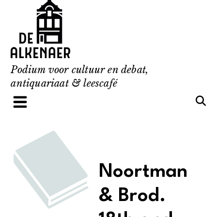
Skip
to
content
Podium voor cultuur en debat,
antiquariaat & leescafé
Noortman
& Brod.