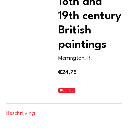
18th and
19th century
British
paintings
Merrington, R.
€
24,75
Noortman
BESTEL
&
Brod.
Beschrijving
18th
and