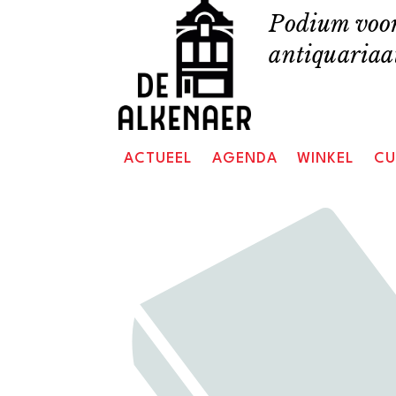
Skip
Podium voor
to
antiquariaat
content
ACTUEEL
AGENDA
WINKEL
CU