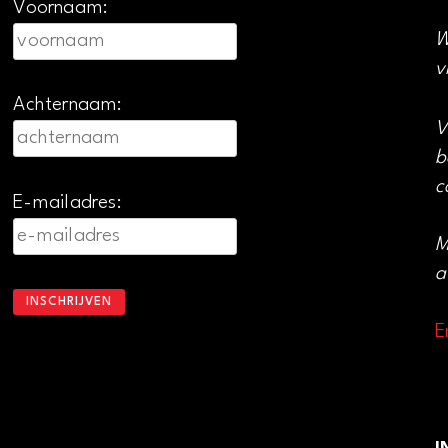
Voornaam:
W
v
Achternaam:
V
b
c
E-mailadres:
M
a
E