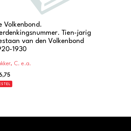
e Volkenbond.
erdenkingsnummer. Tien-jarig
estaan van den Volkenbond
920-1930
kker, C. e.a.
6,75
ESTEL