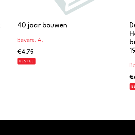
k
40 jaar bouwen
D
H
Bevers, A.
b
1
€
4,75
BESTEL
Ba
€
B