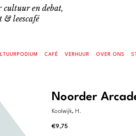
 cultuur en debat,
 & leescafé
LTUURPODIUM
CAFÉ
VERHUUR
OVER ONS
S
Noorder Arcad
Koolwijk, H.
€
9,75