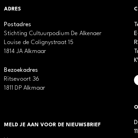
ADRES
C
Postadres
T
Stichting Cultuurpodium De Alkenaer
E
Louise de Colignystraat 15
R
1814 JA Alkmaar
T
K
Bezoekadres
Ritsevoort 36
1811 DP Alkmaar
O
D
MELD JE AAN VOOR DE NIEUWSBRIEF
1