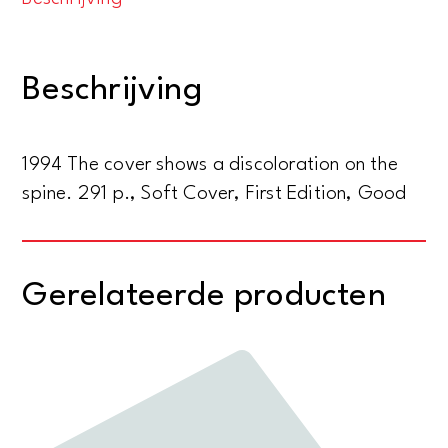
dog.
On
forgotten
Beschrijving
roads
with
an
1994 The cover shows a discoloration on the
Indian
spine. 291 p., Soft Cover, First Edition, Good
elder
aantal
Gerelateerde producten