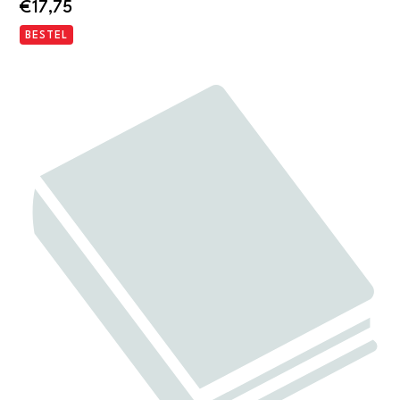
€
17,75
BESTEL