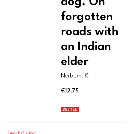
dog. On
forgotten
roads with
an Indian
elder
Nerburn, K.
€
12,75
Neither
BESTEL
wolf
nor
Beschrijving