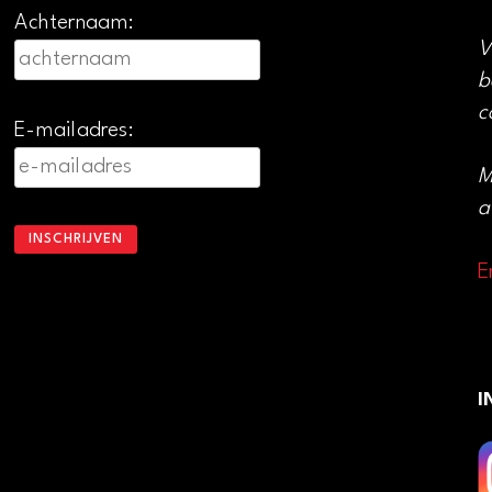
Achternaam:
V
b
c
E-mailadres:
M
a
E
I