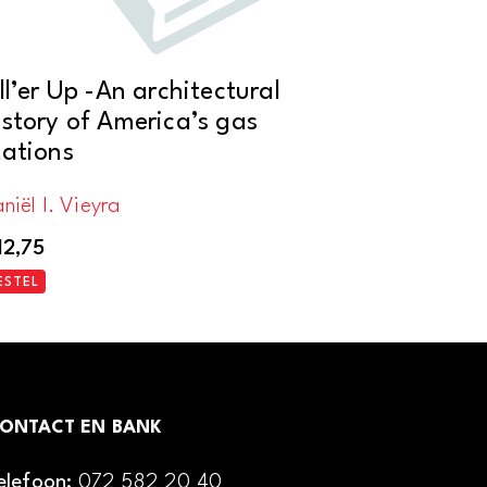
ill’er Up -An architectural
istory of America’s gas
tations
niël I. Vieyra
12,75
ESTEL
ONTACT EN BANK
elefoon:
072 582 20 40