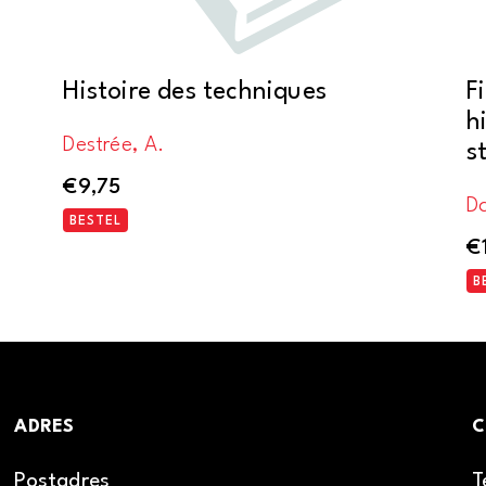
Histoire des techniques
F
h
Destrée, A.
s
€
9,75
Da
BESTEL
€
B
ADRES
C
Postadres
T