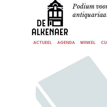
Skip
Podium voor
to
antiquariaat
content
ACTUEEL
AGENDA
WINKEL
CU