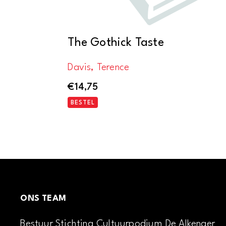
The Gothick Taste
Davis, Terence
€
14,75
BESTEL
ONS TEAM
Bestuur Stichting Cultuurpodium De Alkenaer