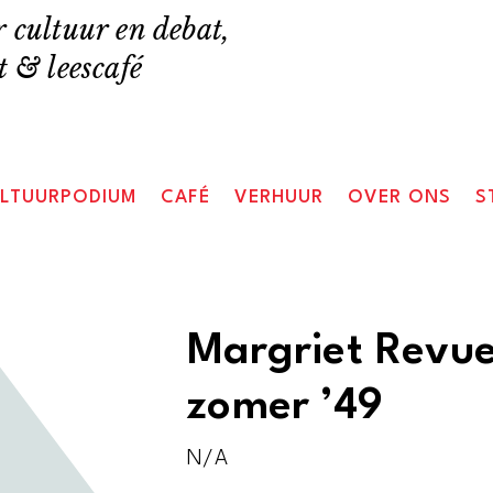
 cultuur en debat,
 & leescafé
LTUURPODIUM
CAFÉ
VERHUUR
OVER ONS
S
Margriet Revue
zomer ’49
N/A