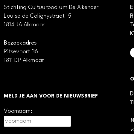
Stichting Cultuurpodium De Alkenaer
E
Louise de Colignystraat 15
R
1814 JA Alkmaar
T
K
Bezoekadres
Ritsevoort 36
1811 DP Alkmaar
O
D
MELD JE AAN VOOR DE NIEUWSBRIEF
1
Voornaam:
W
v