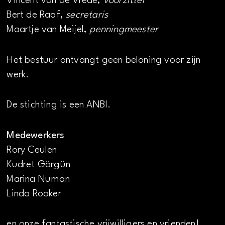
Vincent van de Vrede,
voorzitter
Bert de Raaf,
secretaris
Maartje van Meijel,
penningmeester
Het bestuur ontvangt geen beloning voor zijn
werk.
De stichting is een ANBI.
Medewerkers
Rory Ceulen
Kudret Görgün
Marina Numan
Linda Rooker
en onze fantastische vrijwilligers en vrienden!