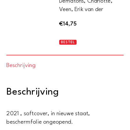
Dematons, Charlotte,
Veen, Erik van der
€
14,75
Alfabet
BESTEL
doeboek
aantal
Beschrijving
Beschrijving
2021 , softcover, in nieuwe staat,
beschermfolie ongeopend.