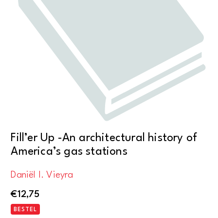
Fill’er Up -An architectural history of
America’s gas stations
Daniël I. Vieyra
€
12,75
BESTEL