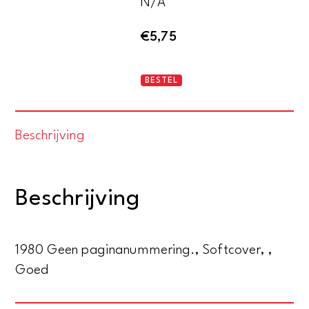
N/A
€
5,75
Leendert
BESTEL
van
Dijk
Beschrijving
aantal
Beschrijving
1980 Geen paginanummering., Softcover, ,
Goed