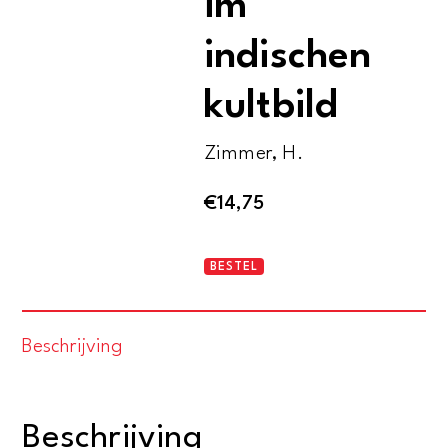
im
indischen
kultbild
Zimmer, H.
€
14,75
Kunstform
BESTEL
und
Yoga
Beschrijving
im
indischen
kultbild
Beschrijving
aantal