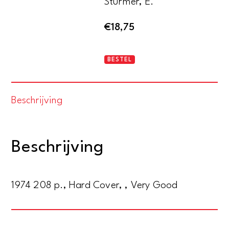
Stürmer, E.
€
18,75
Der
BESTEL
Yoga-
Report
Beschrijving
aantal
Beschrijving
1974 208 p., Hard Cover, , Very Good