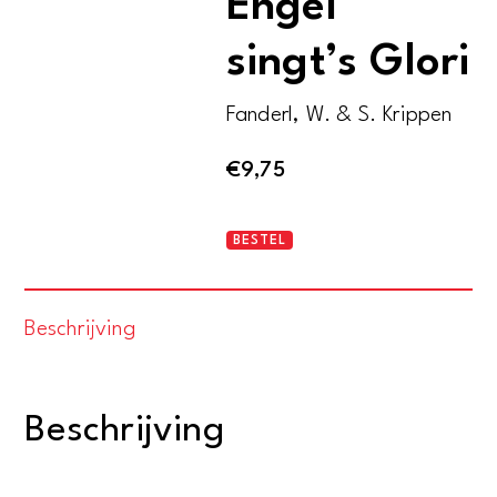
Engel
singt’s Glori
Fanderl, W. & S. Krippen
€
9,75
Juhe!
BESTEL
Viktori!
Der
Beschrijving
Engel
singt's
Glori
Beschrijving
aantal