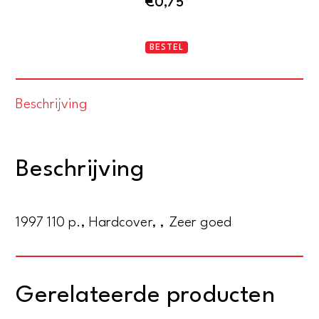
€
0,75
Jager
BESTEL
zero
aantal
Beschrijving
Beschrijving
1997 110 p., Hardcover, , Zeer goed
Gerelateerde producten