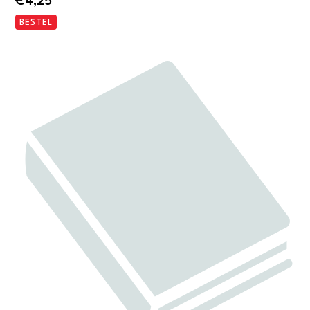
€
4,25
BESTEL