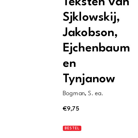
Teksten van
Sjklowskij,
Jakobson,
Ejchenbaum
en
Tynjanow
Bogman, S. ea.
€
9,75
Russies
BESTEL
formalisme.