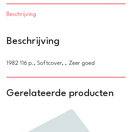
Teksten
Beschrijving
van
Sjklowskij,
Jakobson,
Beschrijving
Ejchenbaum
en
Tynjanow
1982 116 p., Softcover, , Zeer goed
aantal
Gerelateerde producten