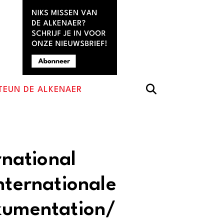
TEUN DE ALKENAER
rnational
nternationale
kumentation/