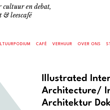
 cultuur en debat,
 & leescafé
LTUURPODIUM
CAFÉ
VERHUUR
OVER ONS
S
Illustrated Inte
Architecture/ I
Architektur Do