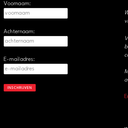
Voornaam:
W
v
Achternaam:
V
b
c
E-mailadres:
M
a
E