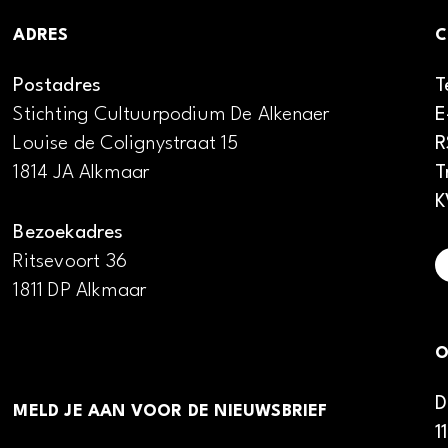
ADRES
C
Postadres
T
Stichting Cultuurpodium De Alkenaer
E
Louise de Colignystraat 15
R
1814 JA Alkmaar
T
K
Bezoekadres
Ritsevoort 36
1811 DP Alkmaar
O
D
MELD JE AAN VOOR DE NIEUWSBRIEF
1