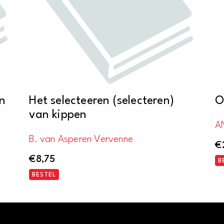
n
Het selecteeren (selecteren)
O
van kippen
A
B. van Asperen Vervenne
€
€
8,75
B
BESTEL