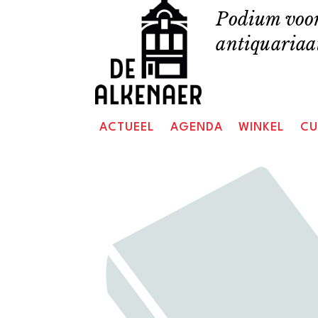
Skip
Podium voor
to
antiquariaat
content
ACTUEEL
AGENDA
WINKEL
CU