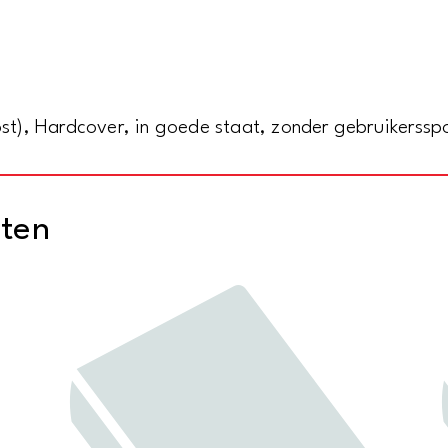
Dokumentation/
Documentation
Internationale
D'Architecture/
), Hardcover, in goede staat, zonder gebruikersspor
Internationale
Architektuur
Dokumentatie
cten
(3
delen/3
vols.)
aantal