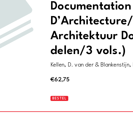
Documentation 
D’Architecture/
Architektuur D
delen/3 vols.)
Kellen, D. van der & Blankenstijn,
€
62,75
Illustrated
BESTEL
International
Architecture/
Internationale
Architektur