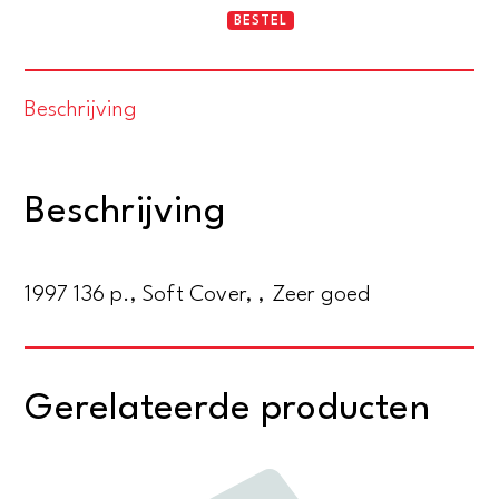
Ik
BESTEL
wil
iets
Beschrijving
anders,
iets
nieuws.
Beschrijving
complementair
afstemmen.
Sleutel
1997 136 p., Soft Cover, , Zeer goed
voor
persoonlijk
en
Gerelateerde producten
zakelijk
succes
aantal