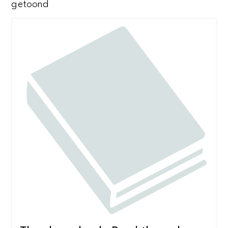
Gesorteerd
getoond
op
nieuwste