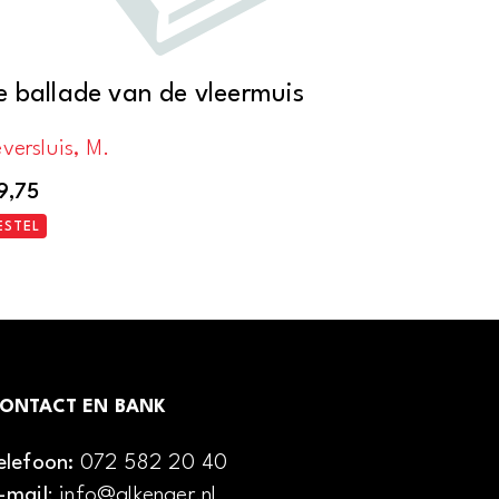
e ballade van de vleermuis
versluis, M.
9,75
ESTEL
ONTACT EN BANK
elefoon:
072 582 20 40
-mail
: info@alkenaer.nl