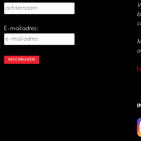
V
b
c
E-mailadres:
M
a
E
I