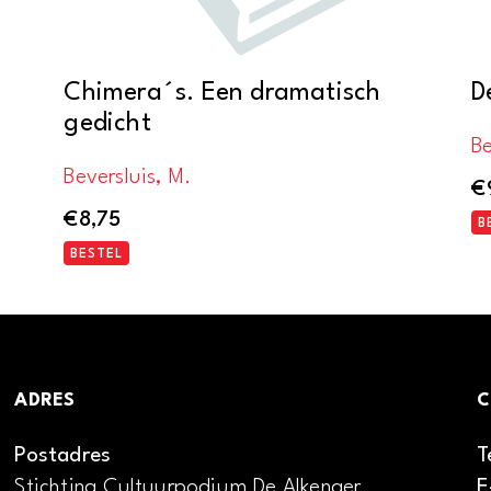
Chimera´s. Een dramatisch
D
gedicht
Be
Beversluis, M.
€
€
8,75
B
BESTEL
ADRES
C
Postadres
T
Stichting Cultuurpodium De Alkenaer
E