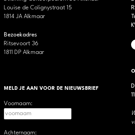
Louise de Colignystraat 15
R
1814 JA Alkmaar
T
K
Bezoekadres
Ritsevoort 36
1811 DP Alkmaar
O
D
MELD JE AAN VOOR DE NIEUWSBRIEF
1
Voornaam:
W
v
Achternaam: