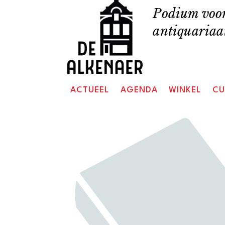
Skip
Podium voor
to
antiquariaat
content
ACTUEEL
AGENDA
WINKEL
CU