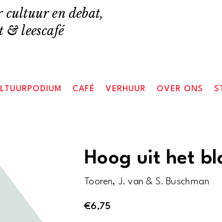
 cultuur en debat,
 & leescafé
LTUURPODIUM
CAFÉ
VERHUUR
OVER ONS
S
Hoog uit het b
Tooren, J. van & S. Buschman
€
6,75