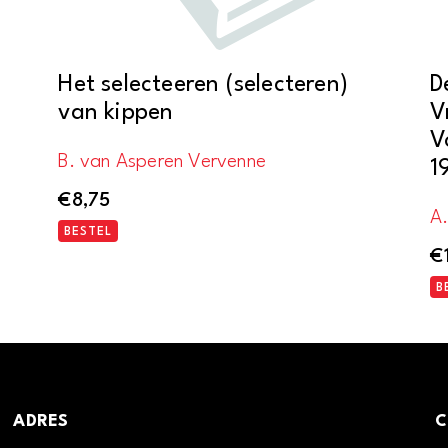
Het selecteeren (selecteren)
D
van kippen
V
V
B. van Asperen Vervenne
1
€
8,75
A
BESTEL
€
B
ADRES
C