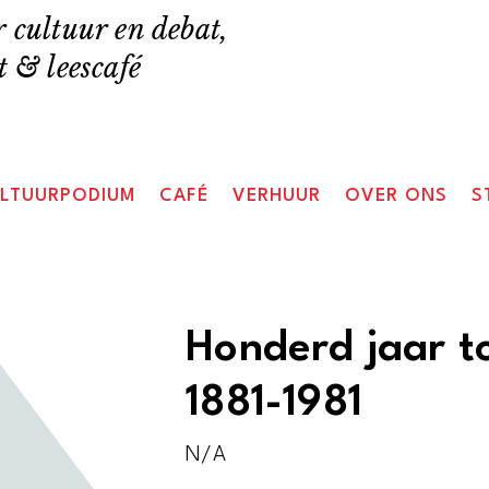
 cultuur en debat,
 & leescafé
LTUURPODIUM
CAFÉ
VERHUUR
OVER ONS
S
Honderd jaar t
1881-1981
N/A