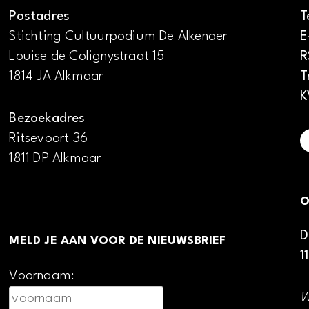
Postadres
T
Stichting Cultuurpodium De Alkenaer
E
Louise de Colignystraat 15
R
1814 JA Alkmaar
T
K
Bezoekadres
Ritsevoort 36
1811 DP Alkmaar
O
D
MELD JE AAN VOOR DE NIEUWSBRIEF
1
Voornaam:
W