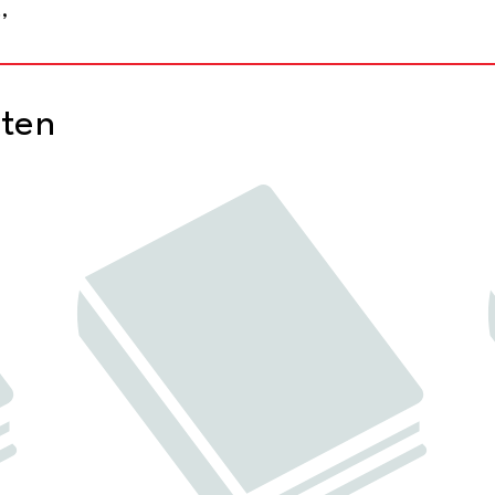
,
cten