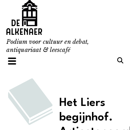
Skip
to
content
Podium voor cultuur en debat,
antiquariaat & leescafé
Het Liers
begijnhof.