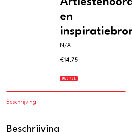
Artiestenoor
en
inspiratiebro
N/A
€
14,75
Het
BESTEL
Liers
begijnhof.
Beschrijving
Artiestenoord
en
inspiratiebron
Beschrijving
aantal