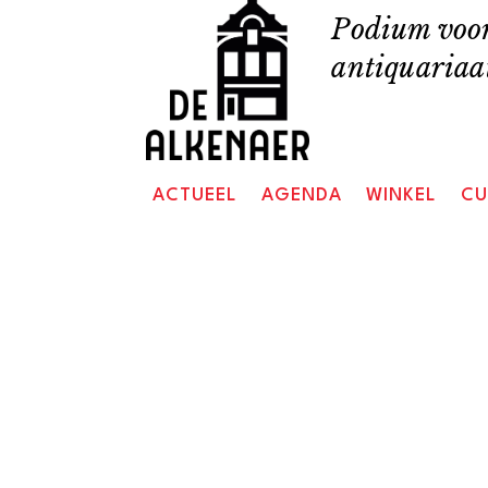
Skip
Podium voor
to
antiquariaat
content
ACTUEEL
AGENDA
WINKEL
CU