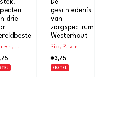
stek.
De
pecten
geschiedenis
n drie
van
ar
zorgspectrum
reldbestel
Westerhout
mein, J.
Rijn, R. van
,75
€
3,75
STEL
BESTEL