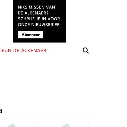
TEUN DE ALKENAER
Gesorteerd
d
op