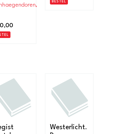
BESTEL
nhaegendoren,
0,00
STEL
gist
Westerlicht.