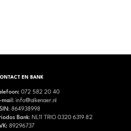
ONTACT EN BANK
elefoon:
072 582 20 40
-mail
: info@alkenaer.nl
SIN
: 864938998
riodos Bank
: NL11 TRIO 0320 6319 82
VK:
89296737