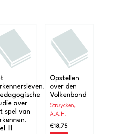
t
Opstellen
rkennersleven.
over den
edagogische
Volkenbond
udie over
Struycken,
t spel van
A.A.H.
rkennen.
€
18,75
el III