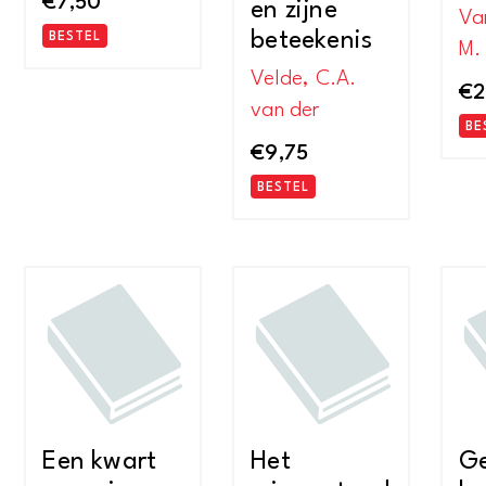
€
7,50
en zijne
Va
beteekenis
BESTEL
M.
Velde, C.A.
€
2
van der
BE
€
9,75
BESTEL
Een kwart
Het
Ge