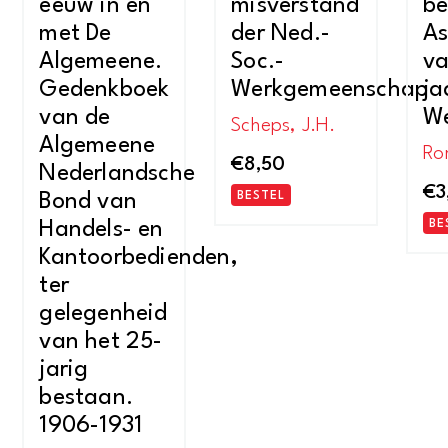
eeuw in en
misverstand
be
met De
der Ned.-
As
Algemeene.
Soc.-
va
Gedenkboek
Werkgemeenschap
ja
van de
We
Scheps, J.H.
Algemeene
Ro
€
8,50
Nederlandsche
€
3
Bond van
BESTEL
Handels- en
BE
Kantoorbedienden,
ter
gelegenheid
van het 25-
jarig
bestaan.
1906-1931