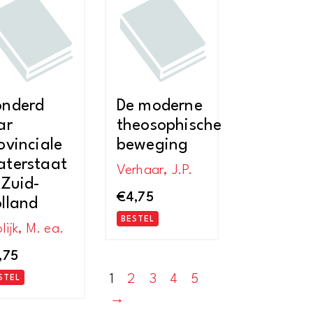
nieuwste
onderd
De moderne
ar
theosophische
ovinciale
beweging
terstaat
Verhaar, J.P.
 Zuid-
€
4,75
lland
BESTEL
lijk, M. ea.
,75
1
2
3
4
5
STEL
→