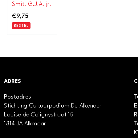
Smit, G.J.A. jr.
€
9,75
BESTEL
ADRES
C
Postadres
T
Stichting Cultuurpodium De Alkenaer
E
Louise de Colignystraat 15
R
1814 JA Alkmaar
T
K