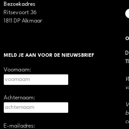
Bezoekadres
Ritsevoort 36
1811 DP Alkmaar
O
D
MELD JE AAN VOOR DE NIEUWSBRIEF
1
Voornaam:
W
v
Achternaam:
V
b
c
E-mailadres: