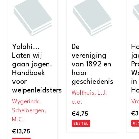
Yalahi…
De
H
Laten wij
vereniging
ja
gaan jagen.
van 1892 en
Pr
Handboek
haar
Wa
voor
geschiedenis
in
welpenleidsters
Ho
Wolthuis, L.J.
Wygerinck-
Vro
e.a.
Schelbergen,
€
3
€
4,75
M.C.
BE
BESTEL
€
13,75