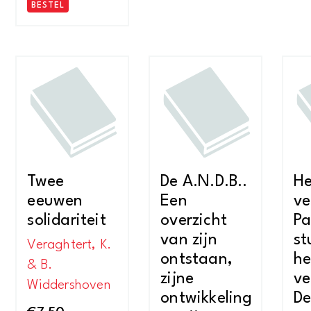
BESTEL
Twee
De A.N.D.B..
He
eeuwen
Een
ve
solidariteit
overzicht
Pa
van zijn
st
Veraghtert, K.
ontstaan,
he
& B.
zijne
ve
Widdershoven
ontwikkeling
De