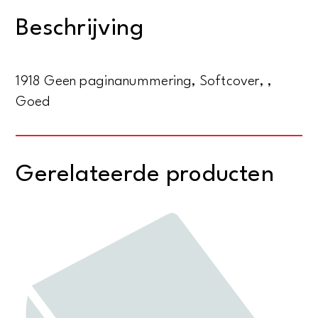
westen
Beschrijving
1918
-
Aflevering
1918 Geen paginanummering, Softcover, ,
1
Goed
aantal
Gerelateerde producten