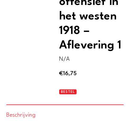
offensief in
het westen
1918 –
Aflevering 1
N/A
€
16,75
Het
BESTEL
Duitsche
offensief
Beschrijving
in
het