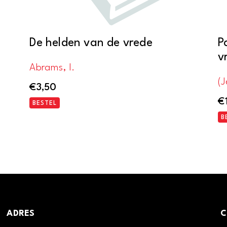
De helden van de vrede
P
v
Abrams, I.
(J
€
3,50
€
BESTEL
B
ADRES
C