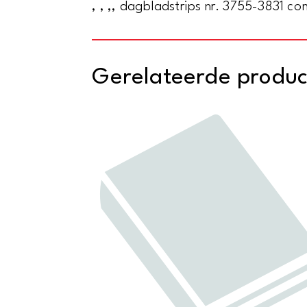
, , ,, dagbladstrips nr. 3755-3831 c
Gerelateerde produ