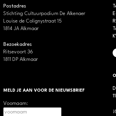
Postadres
T
Stichting Cultuurpodium De Alkenaer
E
Louise de Colignystraat 15
R
1814 JA Alkmaar
T
K
Bezoekadres
Ritsevoort 36
1811 DP Alkmaar
O
D
MELD JE AAN VOOR DE NIEUWSBRIEF
1
Voornaam:
W