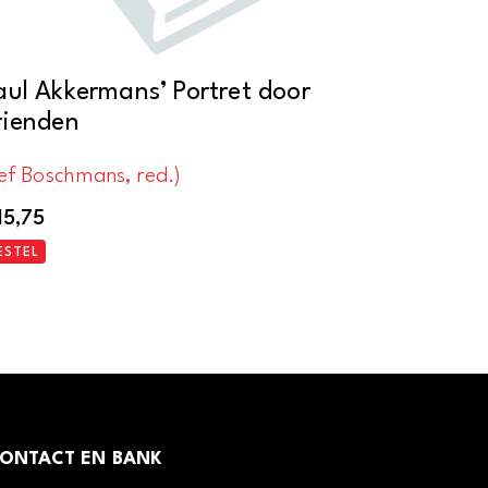
aul Akkermans’ Portret door
rienden
ef Boschmans, red.)
15,75
ESTEL
ONTACT EN BANK