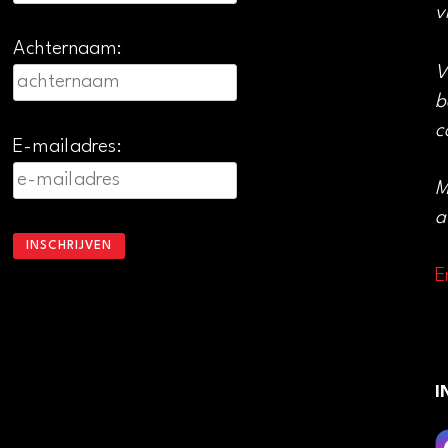
v
Achternaam:
V
b
c
E-mailadres:
M
a
E
I