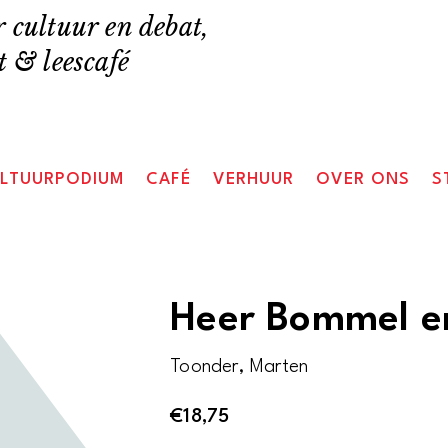
 cultuur en debat,
 & leescafé
LTUURPODIUM
CAFÉ
VERHUUR
OVER ONS
S
Heer Bommel e
Toonder, Marten
€
18,75