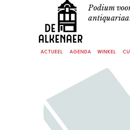
Skip
Podium voor
to
antiquariaat
content
ACTUEEL
AGENDA
WINKEL
CU