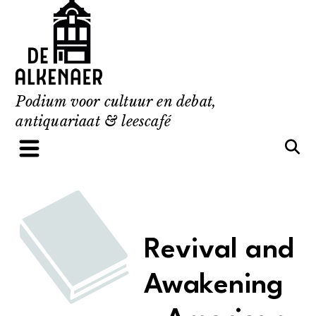
Skip
to
content
Podium voor cultuur en debat,
antiquariaat & leescafé
Revival and
Awakening