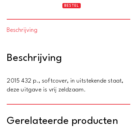
Revival
BESTEL
and
Awakening
Beschrijving
-
American
Evangelical
Beschrijving
Missionaries
In
Iran
2015 432 p., softcover, in uitstekende staat,
And
deze uitgave is vrij zeldzaam.
The
Origins
Of
Gerelateerde producten
Assyrian
Nationalism