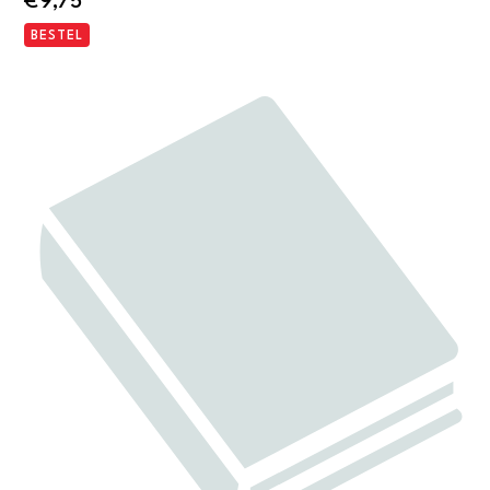
€
9,75
BESTEL