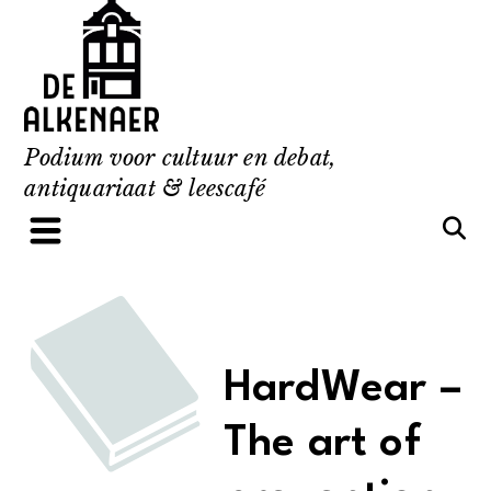
Skip
to
content
Podium voor cultuur en debat,
antiquariaat & leescafé
HardWear –
The art of