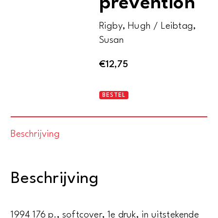
prevention
Rigby, Hugh / Leibtag,
Susan
€
12,75
HardWear
BESTEL
-
The
Beschrijving
art
of
prevention
Beschrijving
aantal
1994 176 p., softcover, 1e druk, in uitstekende