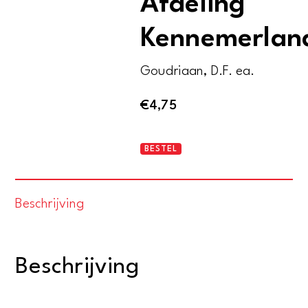
Afdeling
Kennemerlan
Goudriaan, D.F. ea.
€
4,75
Gedenkboek
BESTEL
1948-
1978.
Beschrijving
Afdeling
Kennemerland
aantal
Beschrijving