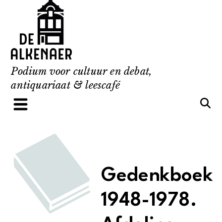
Skip
to
content
Podium voor cultuur en debat,
antiquariaat & leescafé
Gedenkboek
1948-1978.