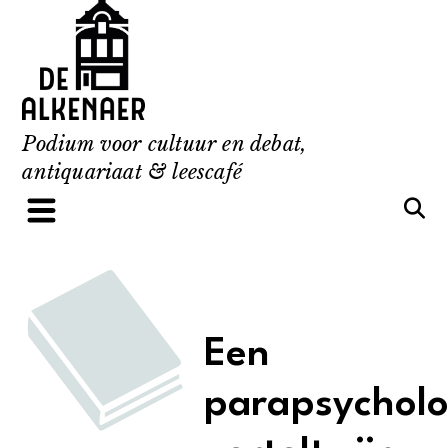
Skip
to
content
Podium voor cultuur en debat,
antiquariaat & leescafé
Een
parapsychol