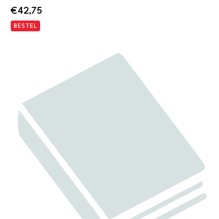
€
42,75
BESTEL