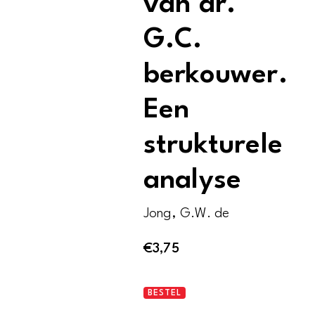
van dr.
G.C.
berkouwer.
Een
strukturele
analyse
Jong, G.W. de
€
3,75
De
BESTEL
theologie