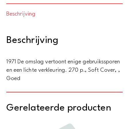
van
Beschrijving
dr.
G.C.
berkouwer.
Beschrijving
Een
strukturele
analyse
1971 De omslag vertoont enige gebruikssporen
aantal
en een lichte verkleuring. 270 p., Soft Cover, ,
Goed
Gerelateerde producten