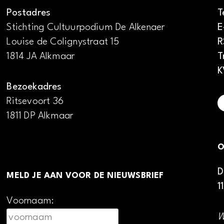
Postadres
T
Stichting Cultuurpodium De Alkenaer
E
Louise de Colignystraat 15
R
1814 JA Alkmaar
T
K
Bezoekadres
Ritsevoort 36
1811 DP Alkmaar
O
D
MELD JE AAN VOOR DE NIEUWSBRIEF
1
Voornaam:
W