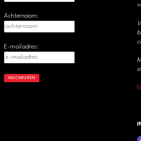
v
Achternaam:
V
b
c
E-mailadres:
M
a
E
I