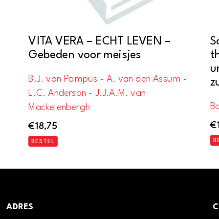
VITA VERA – ECHT LEVEN –
S
Gebeden voor meisjes
t
u
B.J. van Pampus - A. van den Assum -
z
L.C. Anderson - J.J.A.M. van
Ba
Mackelenbergh
€
€
18,75
B
BESTEL
ADRES
C