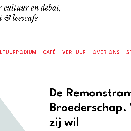
 cultuur en debat,
 & leescafé
LTUURPODIUM
CAFÉ
VERHUUR
OVER ONS
S
De Remonstran
Broederschap. W
zij wil