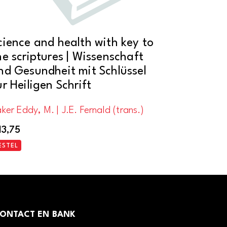
cience and health with key to
he scriptures | Wissenschaft
nd Gesundheit mit Schlüssel
ur Heiligen Schrift
ker Eddy, M. | J.E. Fernald (trans.)
13,75
ESTEL
ONTACT EN BANK