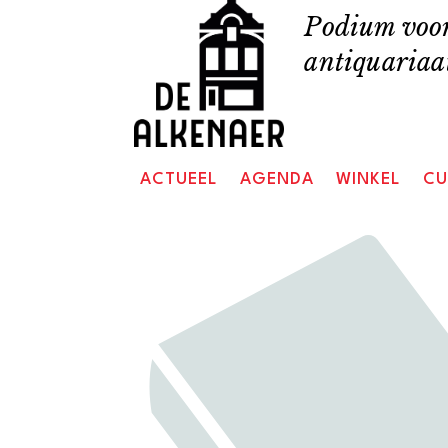
Skip
Podium voor
to
antiquariaat
content
ACTUEEL
AGENDA
WINKEL
CU