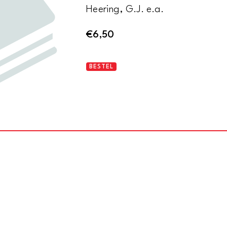
Heering, G.J. e.a.
€
6,50
De
BESTEL
Remonstrantsche
Broederschap.
Wat
zij
is
en
wat
zij
wil
aantal