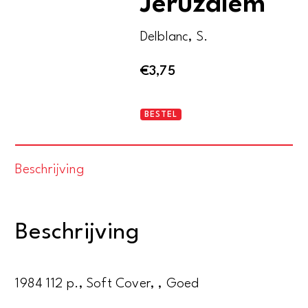
Jeruzalem
Delblanc, S.
€
3,75
De
BESTEL
nacht
van
Beschrijving
Jeruzalem
aantal
Beschrijving
1984 112 p., Soft Cover, , Goed