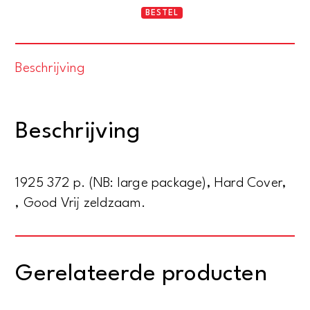
Das
BESTEL
Werk.
Schweizer
Beschrijving
Monatsschrift
für
Architektur,
Beschrijving
Kunstgewerbe,
Freie
Kunst.
1925 372 p. (NB: large package), Hard Cover,
XII.
, Good Vrij zeldzaam.
Jahrgang
aantal
Gerelateerde producten