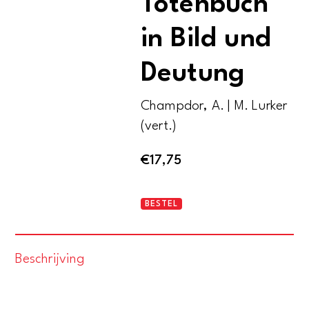
Totenbuch
in Bild und
Deutung
Champdor, A. | M. Lurker
(vert.)
€
17,75
Das
BESTEL
ägyptische
Totenbuch
Beschrijving
in
Bild
und