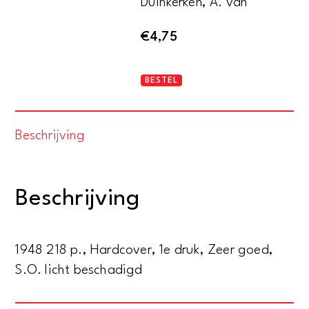
Duinkerken, A. van
€
4,75
Begrip
BESTEL
van
Rome
Beschrijving
aantal
Beschrijving
1948 218 p., Hardcover, 1e druk, Zeer goed,
S.O. licht beschadigd