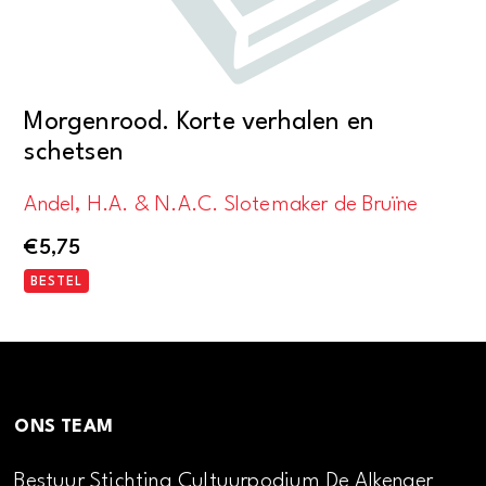
Morgenrood. Korte verhalen en
schetsen
Andel, H.A. & N.A.C. Slotemaker de Bruïne
€
5,75
BESTEL
ONS TEAM
Bestuur Stichting Cultuurpodium De Alkenaer