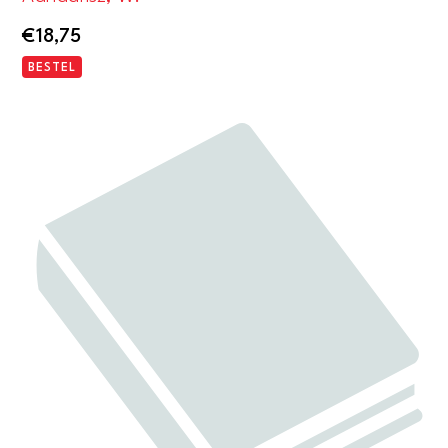
€
18,75
BESTEL