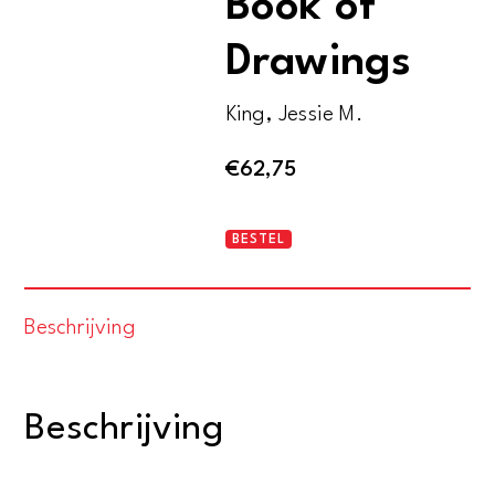
Book of
Drawings
King, Jessie M.
€
62,75
Budding
BESTEL
Life
-
Beschrijving
A
Book
of
Beschrijving
Drawings
aantal