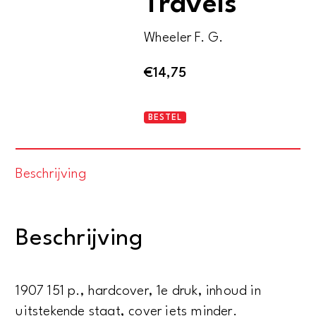
Travels
Wheeler F. G.
€
14,75
Billy
BESTEL
Whiskers'
Travels
Beschrijving
aantal
Beschrijving
1907 151 p., hardcover, 1e druk, inhoud in
uitstekende staat, cover iets minder.