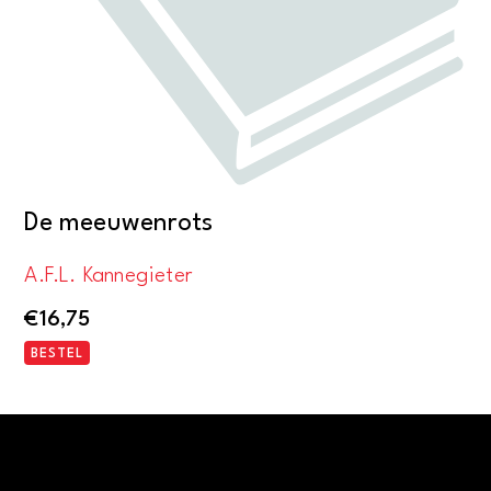
De meeuwenrots
A.F.L. Kannegieter
€
16,75
BESTEL