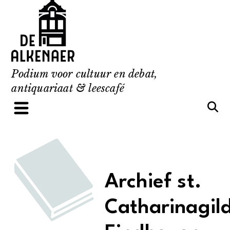
Skip
to
content
Podium voor cultuur en debat,
antiquariaat & leescafé
Archief st.
Catharinagil