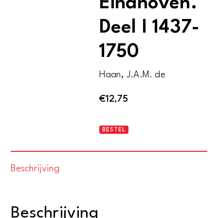
Eindhoven.
Deel I 1437-
1750
Haan, J.A.M. de
€
12,75
Archief
BESTEL
st.
Catharinagilde
Beschrijving
Eindhoven.
Deel
I
Beschrijving
1437-