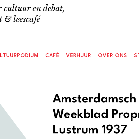
 cultuur en debat,
 & leescafé
LTUURPODIUM
CAFÉ
VERHUUR
OVER ONS
S
Amsterdamsch 
Weekblad Propr
Lustrum 1937