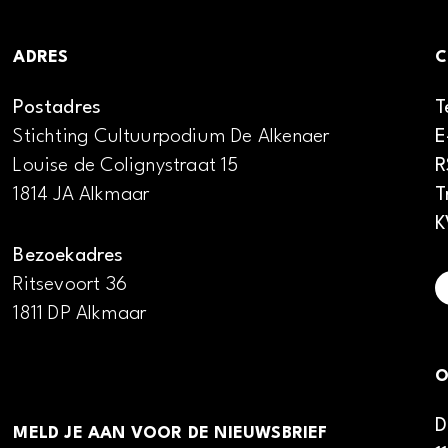
ADRES
C
Postadres
T
Stichting Cultuurpodium De Alkenaer
E
Louise de Colignystraat 15
R
1814 JA Alkmaar
T
K
Bezoekadres
Ritsevoort 36
1811 DP Alkmaar
O
D
MELD JE AAN VOOR DE NIEUWSBRIEF