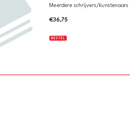
Meerdere schrijvers/kunstenaars
€
36,75
Amsterdamsch
BESTEL
Studenten
Weekblad
Propria
Cures
-
Lustrum
1937
aantal