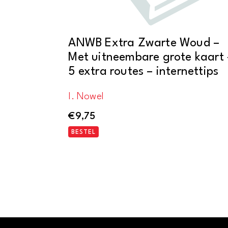
ANWB Extra Zwarte Woud –
Met uitneembare grote kaart 
5 extra routes – internettips
I. Nowel
€
9,75
BESTEL