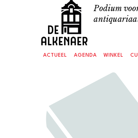
Skip
Podium voor
to
antiquariaat
content
ACTUEEL
AGENDA
WINKEL
CU