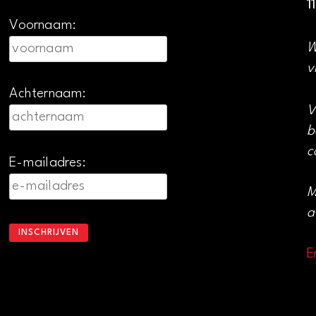
1
Voornaam:
W
v
Achternaam:
V
b
c
E-mailadres:
M
a
E