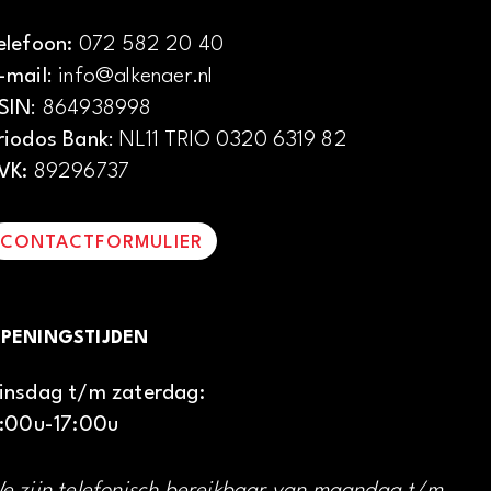
elefoon:
072 582 20 40
-mail
: info@alkenaer.nl
SIN
: 864938998
riodos Bank
: NL11 TRIO 0320 6319 82
VK:
89296737
CONTACTFORMULIER
PENINGSTIJDEN
insdag t/m zaterdag:
1:00u-17:00u