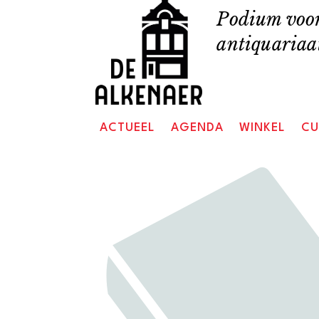
Skip
Podium voor
to
antiquariaat
content
ACTUEEL
AGENDA
WINKEL
CU