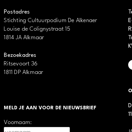
Postadres
T
Stichting Cultuurpodium De Alkenaer
E
Louise de Colignystraat 15
R
1814 JA Alkmaar
T
K
Bezoekadres
Ritsevoort 36
1811 DP Alkmaar
O
D
MELD JE AAN VOOR DE NIEUWSBRIEF
1
Voornaam: