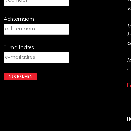
W
v
Achternaam:
V
b
c
E-mailadres:
M
a
E
I