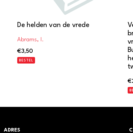
De helden van de vrede
V
b
Abrams, I.
v
B
€
3,50
h
BESTEL
t
€
B
ADRES
C