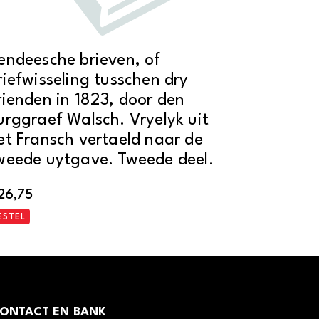
endeesche brieven, of
riefwisseling tusschen dry
rienden in 1823, door den
urggraef Walsch. Vryelyk uit
et Fransch vertaeld naar de
weede uytgave. Tweede deel.
26,75
ESTEL
ONTACT EN BANK