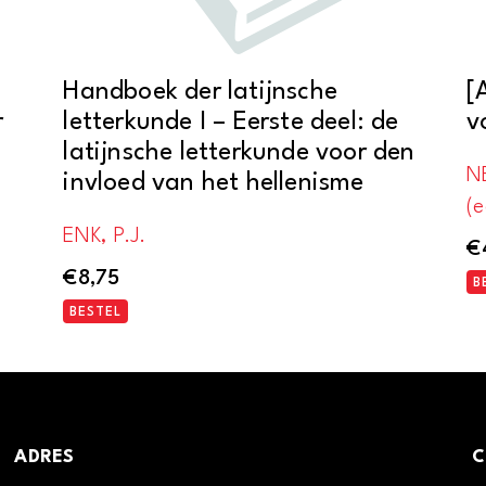
Handboek der latijnsche
[
r
letterkunde I – Eerste deel: de
v
latijnsche letterkunde voor den
NE
invloed van het hellenisme
(e
ENK, P.J.
€
€
8,75
B
BESTEL
ADRES
C