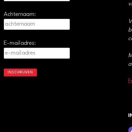
v
Achternaam:
V
b
c
E-mailadres:
M
a
E
I