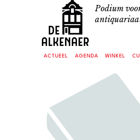
Skip
Podium voor
to
antiquariaat
content
ACTUEEL
AGENDA
WINKEL
CU