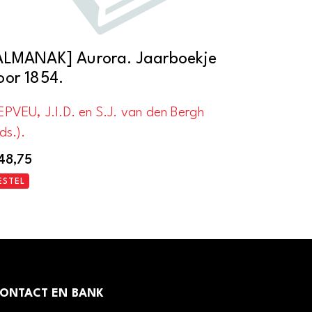
ALMANAK] Aurora. Jaarboekje
oor 1854.
PVEU, J.I.D. en S.J. van den Bergh
ds.).
48,75
ESTEL
ONTACT EN BANK