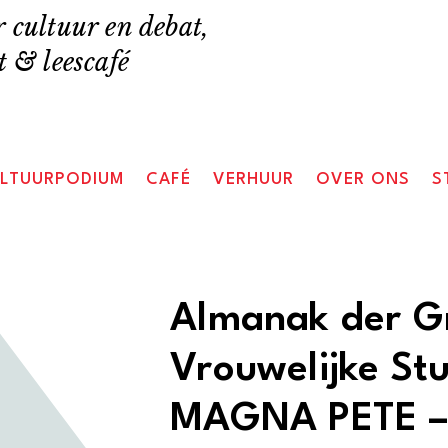
 cultuur en debat,
 & leescafé
LTUURPODIUM
CAFÉ
VERHUUR
OVER ONS
S
Almanak der G
Vrouwelijke St
MAGNA PETE –