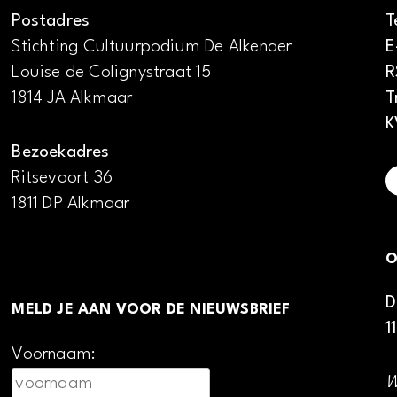
Postadres
T
Stichting Cultuurpodium De Alkenaer
E
Louise de Colignystraat 15
R
1814 JA Alkmaar
T
K
Bezoekadres
Ritsevoort 36
1811 DP Alkmaar
O
D
MELD JE AAN VOOR DE NIEUWSBRIEF
1
Voornaam:
W