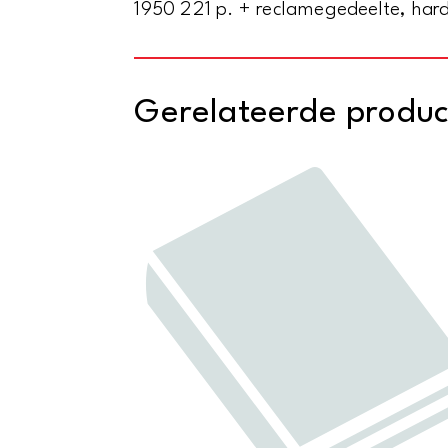
1950 221 p. + reclamegedeelte, hard
Gerelateerde produ