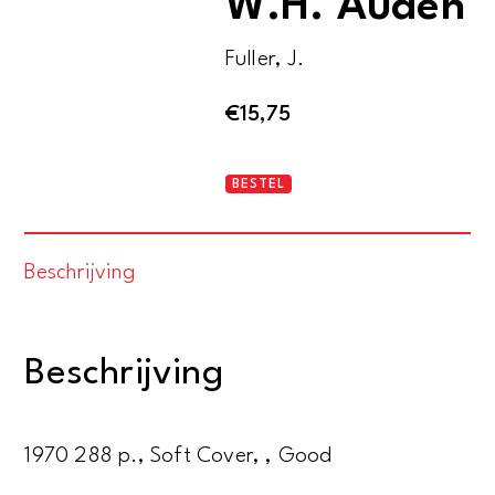
W.H. Auden
Fuller, J.
€
15,75
A
BESTEL
reader's
guide
Beschrijving
to
W.H.
Auden
Beschrijving
aantal
1970 288 p., Soft Cover, , Good