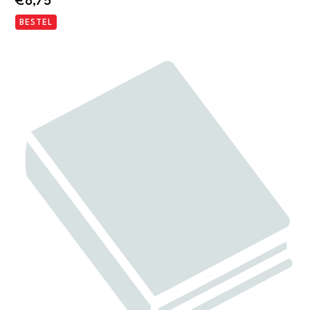
€
8,75
BESTEL