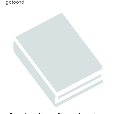
Gesorteerd
getoond
op
nieuwste