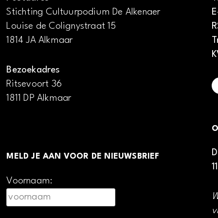
Stichting Cultuurpodium De Alkenaer
E
Louise de Colignystraat 15
R
1814 JA Alkmaar
T
K
Bezoekadres
Ritsevoort 36
1811 DP Alkmaar
O
D
MELD JE AAN VOOR DE NIEUWSBRIEF
1
Voornaam:
W
v