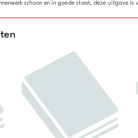
nnenwerk schoon en in goede staat, deze uitgave is 
complete
book
-
cten
not
a
digest
aantal