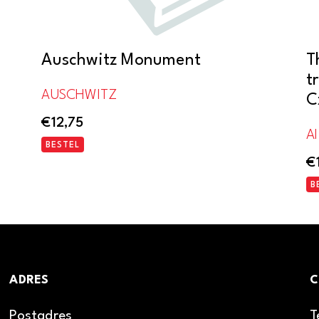
Auschwitz Monument
T
t
AUSCHWITZ
C
€
12,75
Al
BESTEL
€
B
ADRES
C
Postadres
T