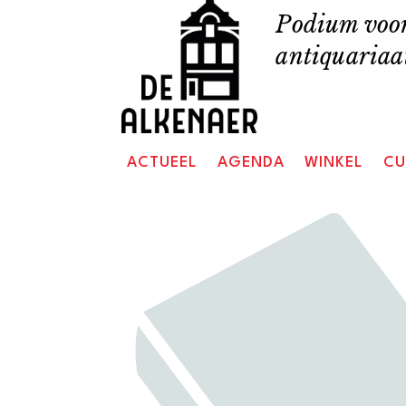
Skip
Podium voor
to
antiquariaat
content
ACTUEEL
AGENDA
WINKEL
CU