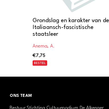
Grondslag en karakter van de
Italiaansch-fascistische
staatsleer
Anema, A.
€
7,75
BESTEL
ONS TEAM
Bestuur Stichting Cultuurpodium De Alkenaer