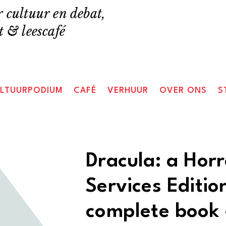
 cultuur en debat,
 & leescafé
LTUURPODIUM
CAFÉ
VERHUUR
OVER ONS
S
Dracula: a Hor
Services Edition
complete book 