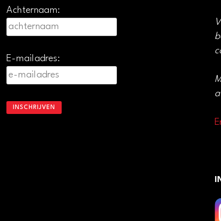
Achternaam:
V
b
c
E-mailadres:
M
a
E
I