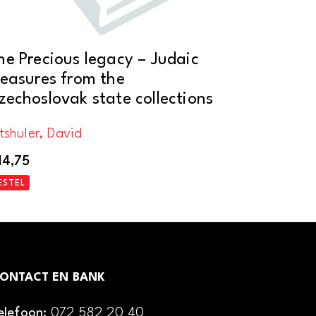
he Precious legacy – Judaic
reasures from the
zechoslovak state collections
tshuler, David
14,75
ESTEL
ONTACT EN BANK
elefoon:
072 582 20 40