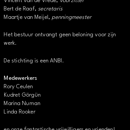
Vincent van de Vrede,
voorzitter
Bert de Raaf,
secretaris
Maartje van Meijel,
penningmeester
Het bestuur ontvangt geen beloning voor zijn
werk.
De stichting is een ANBI.
Medewerkers
Rory Ceulen
Kudret Görgün
Marina Numan
Linda Rooker
en onze fantastische vrijwilligers en vrienden!