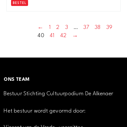
BESTEL
←
1
2
3
…
37
38
39
40
41
42
→
ONS TEAM
Bestuur Stichting Cultuurpodium De Alkenaer
Het bestuur wordt gevormd door: