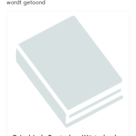
Gesorteerd
wordt getoond
op
nieuwste