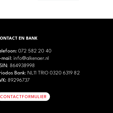
ONTACT EN BANK
elefoon:
072 582 20 40
-mail
: info@alkenaer.nl
SIN
: 864938998
riodos Bank
: NL11 TRIO 0320 6319 82
VK:
89296737
CONTACTFORMULIER