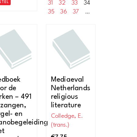
31
32
33
34
STEL
35
36
37
…
edboek
Mediaeval
or de
Netherlands
rken – 491
religious
zangen,
literature
gel- en
Colledge, E.
anobegeleiding
(trans.)
et