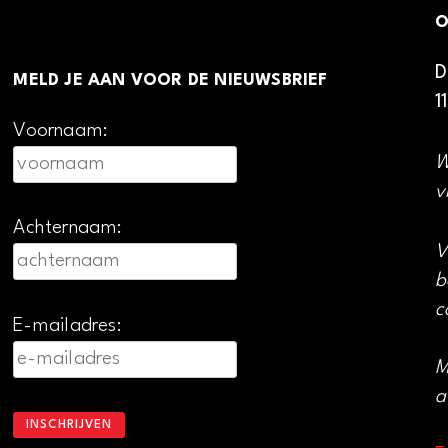
O
D
MELD JE AAN VOOR DE NIEUWSBRIEF
1
Voornaam:
W
v
Achternaam:
V
b
c
E-mailadres:
M
a