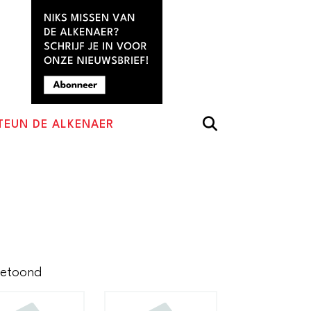
TEUN DE ALKENAER
Gesorteerd
getoond
op