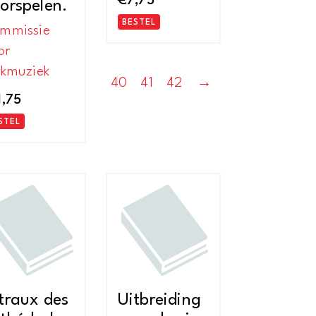
€
7,75
orspelen.
BESTEL
mmissie
or
rkmuziek
40
41
42
→
1,75
STEL
traux des
Uitbreiding