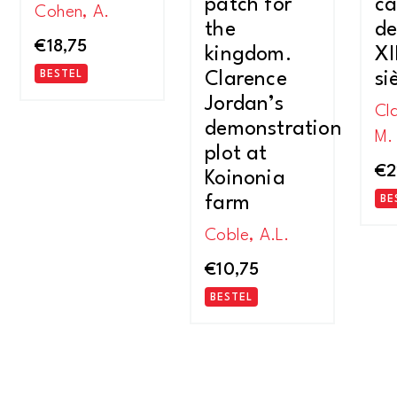
patch for
ca
Cohen, A.
the
de
€
18,75
kingdom.
XI
BESTEL
Clarence
si
Jordan’s
Cl
demonstration
M.
plot at
€
2
Koinonia
farm
BE
Coble, A.L.
€
10,75
BESTEL