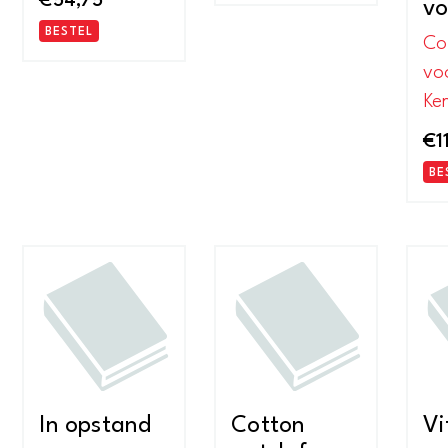
€
54,75
vo
BESTEL
Co
vo
Ke
€
1
BE
In opstand
Cotton
Vi