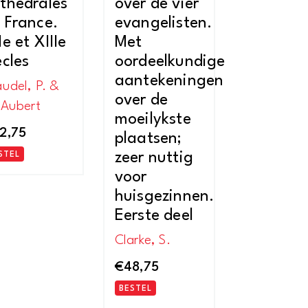
thédrales
over de vier
 France.
evangelisten.
Ie et XIIIe
Met
ècles
oordeelkundige
aantekeningen
audel, P. &
over de
 Aubert
moeilykste
2,75
plaatsen;
zeer nuttig
STEL
voor
huisgezinnen.
Eerste deel
Clarke, S.
€
48,75
BESTEL