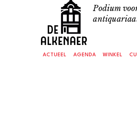
Skip
Podium voor
to
antiquariaat
content
ACTUEEL
AGENDA
WINKEL
CU