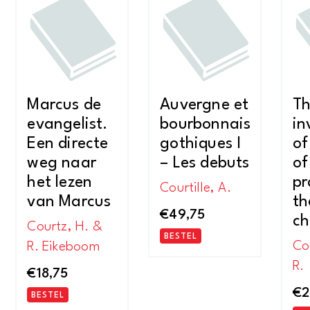
Marcus de
Auvergne et
T
evangelist.
bourbonnais
in
Een directe
gothiques I
of
weg naar
– Les debuts
of
het lezen
pr
Courtille, A.
van Marcus
th
€
49,75
ch
Courtz, H. &
BESTEL
Co
R. Eikeboom
R.
€
18,75
€
2
BESTEL