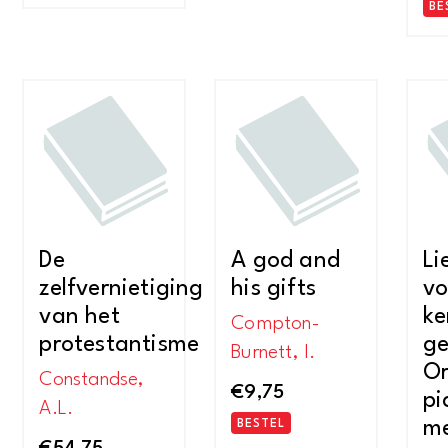
BE
De
A god and
Li
zelfvernietiging
his gifts
vo
van het
ke
Compton-
protestantisme
ge
Burnett, I.
Or
Constandse,
€
9,75
pi
A.L.
m
BESTEL