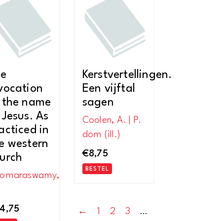
nieuwste
he
Kerstvertellingen.
vocation
Een vijftal
 the name
sagen
 Jesus. As
Coolen, A. | P.
acticed in
dom (ill.)
e western
€
8,75
urch
BESTEL
omaraswamy,
4,75
←
1
2
3
…