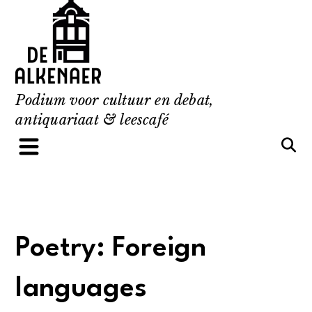
Skip
to
content
Podium voor cultuur en debat,
antiquariaat & leescafé
Poetry: Foreign
languages