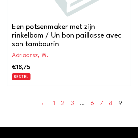
Een potsenmaker met zijn
rinkelbom / Un bon paillasse avec
son tambourin
Adriaansz, W.
€
18,75
BESTEL
←
1
2
3
…
6
7
8
9