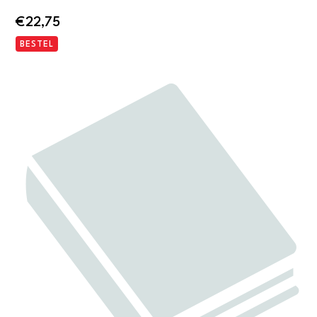
€
22,75
BESTEL