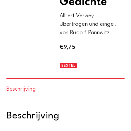
Gedichte
Albert Verwey -
Übertragen und eingel.
von Rudolf Pannwitz
€
9,75
Albert
BESTEL
Verwey
12
Beschrijving
Gedichte
aantal
Beschrijving